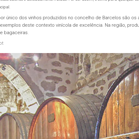
cipal.
 sabor único dos vinhos produzidos no concelho de Barcelos são o
s exemplos deste contexto vinícola de excelência. Na região, pro
e bagaceiras.
pt