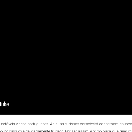
 notáveis vinhos portugueses. As suas curiosas características tornam-no inco
, pouco calórico e delicadamente frutado. Por ser assim, é ótimo para qualquer o