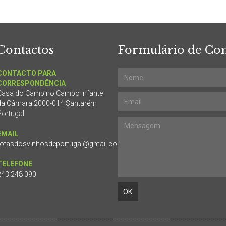
Contactos
Formulário de Con
CONTACTO PARA
CORRESPONDÊNCIA
Casa do Campino Campo Infante
da Câmara 2000-014 Santarém
Portugal
EMAIL
rotasdosvinhosdeportugal@gmail.com
TELEFONE
243 248 090